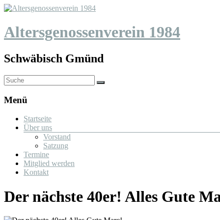
Altersgenossenverein 1984
Schwäbisch Gmünd
Menü
Startseite
Über uns
Vorstand
Satzung
Termine
Mitglied werden
Kontakt
Der nächste 40er! Alles Gute Ma