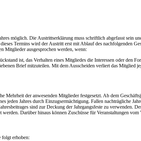
ahres möglich. Die Austrittserklärung muss schriftlich abgefasst sein u
 dieses Termins wird der Austritt erst mit Ablauf des nachfolgenden Ge
n Mitglieder ausgesprochen werden, wenn:
ckstand ist, das Verhalten eines Mitgliedes die Interessen oder den For
ebenen Brief mitzuteilen. Mit dem Ausscheiden verliert das Mitglied 
 Mehrheit der anwesenden Mitglieder festgesetzt. Ab dem Geschäftsja
eines jeden Jahres durch Einzugsermächtigung. Fallen nachträgliche Jahr
Jahresbeitrages sind zur Deckung der Jahrgangsfeste zu verwenden. De
t werden. Darüber hinaus können Zuschüsse für Veranstaltungen vom V
 folgt erhoben: