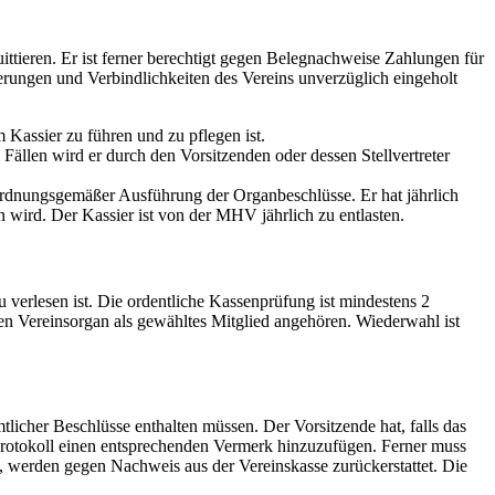
ttieren. Er ist ferner berechtigt gegen Belegnachweise Zahlungen für
rungen und Verbindlichkeiten des Vereins unverzüglich eingeholt
assier zu führen und zu pflegen ist.
llen wird er durch den Vorsitzenden oder dessen Stellvertreter
i ordnungsgemäßer Ausführung der Organbeschlüsse. Er hat jährlich
 wird. Der Kassier ist von der MHV jährlich zu entlasten.
erlesen ist. Die ordentliche Kassenprüfung ist mindestens 2
 Vereinsorgan als gewähltes Mitglied angehören. Wiederwahl ist
tlicher Beschlüsse enthalten müssen. Der Vorsitzende hat, falls das
 Protokoll einen entsprechenden Vermerk hinzuzufügen. Ferner muss
, werden gegen Nachweis aus der Vereinskasse zurückerstattet. Die