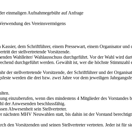
e der einmaligen Aufnahmegebühr auf Anfrage
ie Verwendung des Vereinsvermögens
 Kassier, dem Schriftführer, einem Pressewart, einem Organisator und d
tritt der stellvertretende Vorsitzende.
den Wahlleiter/ Wahlausschuss durchgeführt. Vor der Wahl wird dar
prechend durchgeführt werden. Gewählt ist, wer die höchste Stimmzahl e
 der stellvertretende Vorsitzende, der Schriftführer und der Organisa
sfeste werden die drei bzw. zwei Jahre vor dem jeweiligen Jahrgangsfe
lten.
tzung einzuberufen, wenn dies mindestens 4 Mitglieder des Vorstandes 
ahl der Anwesenden beschlussfähig.
ssen Abwesenheit sein Stellvertreter.
er nächsten MHV Neuwahlen statt, bis dahin ist der Vorstand berechtigt 
den Vorsitzenden und seinen Stellvertreter vertreten. Jeder ist für sic