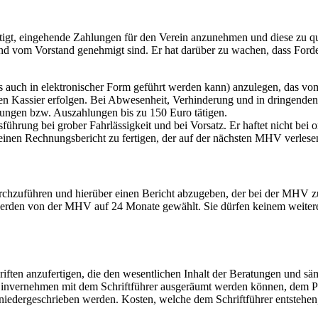
tigt, eingehende Zahlungen für den Verein anzunehmen und diese zu qui
 und vom Vorstand genehmigt sind. Er hat darüber zu wachen, dass Forde
uch in elektronischer Form geführt werden kann) anzulegen, das vom K
Kassier erfolgen. Bei Abwesenheit, Verhinderung und in dringenden Fä
ungen bzw. Auszahlungen bis zu 150 Euro tätigen.
ührung bei grober Fahrlässigkeit und bei Vorsatz. Er haftet nicht be
inen Rechnungsbericht zu fertigen, der auf der nächsten MHV verlesen
chzuführen und hierüber einen Bericht abzugeben, der bei der MHV zu v
rden von der MHV auf 24 Monate gewählt. Sie dürfen keinem weiteren
iften anzufertigen, die den wesentlichen Inhalt der Beratungen und säm
 im Einvernehmen mit dem Schriftführer ausgeräumt werden können, dem
niedergeschrieben werden. Kosten, welche dem Schriftführer entstehen